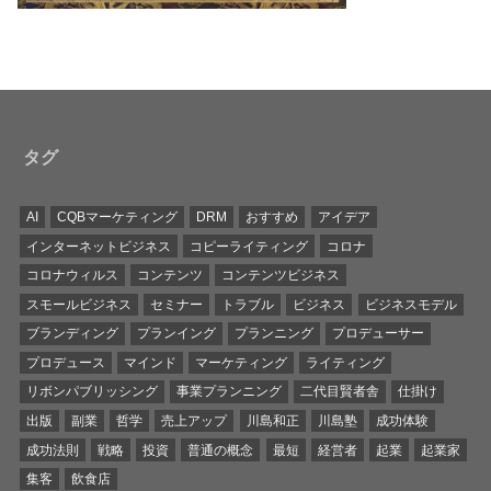
タグ
AI
CQBマーケティング
DRM
おすすめ
アイデア
インターネットビジネス
コピーライティング
コロナ
コロナウィルス
コンテンツ
コンテンツビジネス
スモールビジネス
セミナー
トラブル
ビジネス
ビジネスモデル
ブランディング
プランイング
プランニング
プロデューサー
プロデュース
マインド
マーケティング
ライティング
リボンパブリッシング
事業プランニング
二代目賢者舎
仕掛け
出版
副業
哲学
売上アップ
川島和正
川島塾
成功体験
成功法則
戦略
投資
普通の概念
最短
経営者
起業
起業家
集客
飲食店