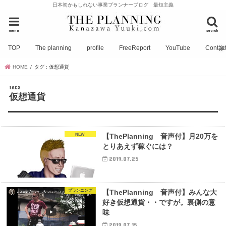
日本初かもしれない事業プランナーブログ 最短主義
menu
search
TOP
The planning
profile
FreeReport
YouTube
Contac
HOME
タグ : 仮想通貨
仮想通貨
NEW
【ThePlanning 音声付】月20万を
とりあえず稼ぐには？
2019.07.25
プランニング
【ThePlanning 音声付】みんな大
好き仮想通貨・・ですが。裏側の意
味
2019.07.15