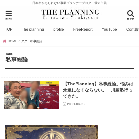
日本初かもしれない事業プランナーブログ 最短主義
menu
search
TOP
The planning
profile
FreeReport
YouTube
Contac
HOME
タグ : 私事総論
私事総論
NEW
【ThePlanning】私事総論。悩みは
永遠になくならない。 川島塾行っ
てきた。
2021.06.29