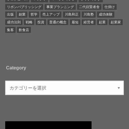
リボンパブリッシング
事業プランニング
二代目賢者舎
仕掛け
出版
副業
哲学
売上アップ
川島和正
川島塾
成功体験
成功法則
戦略
投資
普通の概念
最短
経営者
起業
起業家
集客
飲食店
Category