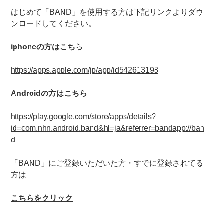
はじめて「BAND」を使用する方は下記リンクよりダウ
ンロードしてください。
iphoneの方はこちら
https://apps.apple.com/jp/app/id542613198
Androidの方はこちら
https://play.google.com/store/apps/details?
id=com.nhn.android.band&hl=ja&referrer=bandapp://ban
d
「BAND」にご登録いただいた方・すでに登録されてる
方は
こちらをクリック