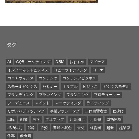
タグ
AI
CQBマーケティング
DRM
おすすめ
アイデア
インターネットビジネス
コピーライティング
コロナ
コロナウィルス
コンテンツ
コンテンツビジネス
スモールビジネス
セミナー
トラブル
ビジネス
ビジネスモデル
ブランディング
プランイング
プランニング
プロデューサー
プロデュース
マインド
マーケティング
ライティング
リボンパブリッシング
事業プランニング
二代目賢者舎
仕掛け
出版
副業
哲学
売上アップ
川島和正
川島塾
成功体験
成功法則
戦略
投資
普通の概念
最短
経営者
起業
起業家
集客
飲食店