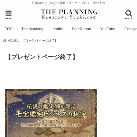
日本初かもしれない事業プランナーブログ 最短主義
menu
search
TOP
The planning
profile
FreeReport
YouTube
Contac
HOME
【プレゼントページ終了】
【プレゼントページ終了】