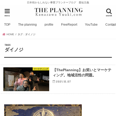
日本初かもしれない事業プランナーブログ 最短主義
menu
search
TOP
The planning
profile
FreeReport
YouTube
Contac
HOME
タグ : ダイノジ
ダイノジ
マーケティング
【ThePlanning】お笑いとマーケテ
ィング。地域活性の問題。
2021.12.07