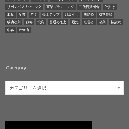
リボンパブリッシング
事業プランニング
二代目賢者舎
仕掛け
出版
副業
哲学
売上アップ
川島和正
川島塾
成功体験
成功法則
戦略
投資
普通の概念
最短
経営者
起業
起業家
集客
飲食店
Category