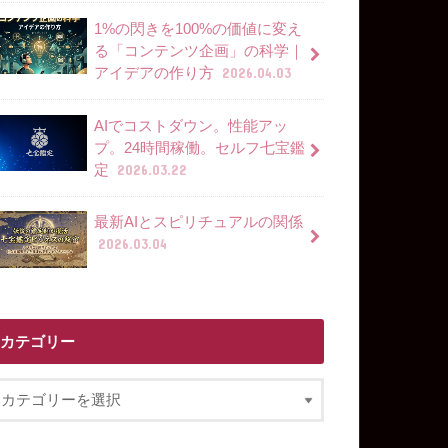
1%の閃きを100%の価値に変え
る「コンテンツ企画」の科学｜
アイデアの作り方
2026.04.03
AIでコストダウン。性能アッ
プ。24時間稼働。セルフ七宝鑑
定
2026.03.22
最新AIとスピリチュアルの関係
2026.03.04
カテゴリー