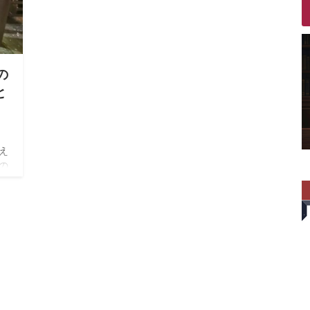
の
と
え
の
かな