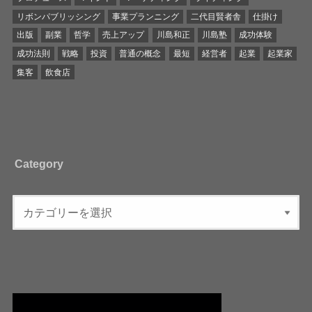
リボンパブリッシング
事業プランニング
二代目賢者舎
仕掛け
出版
副業
哲学
売上アップ
川島和正
川島塾
成功体験
成功法則
戦略
投資
普通の概念
最短
経営者
起業
起業家
集客
飲食店
Category