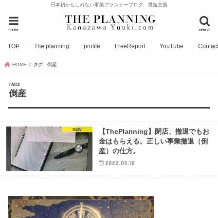
日本初かもしれない事業プランナーブログ 最短主義
menu
search
TOP
The planning
profile
FreeReport
YouTube
Contac
HOME
タグ : 倒産
倒産
NEW
【ThePlanning】閉店、撤退でもお
金はもらえる。正しい事業撤退（倒
産）の仕方。
2022.05.10