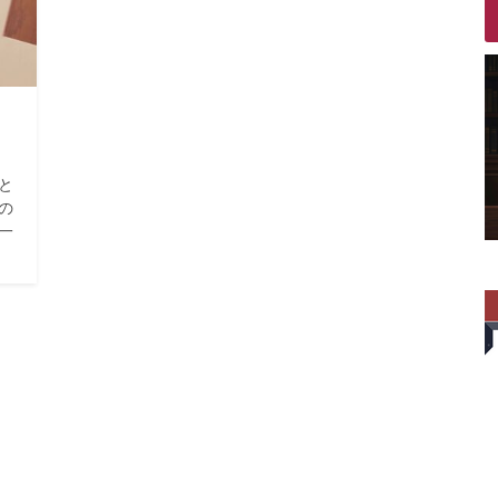
と
の
一