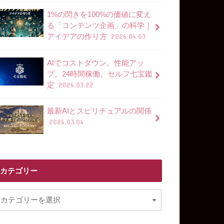
1%の閃きを100%の価値に変え
る「コンテンツ企画」の科学｜
アイデアの作り方
2026.04.03
AIでコストダウン。性能アッ
プ。24時間稼働。セルフ七宝鑑
定
2026.03.22
最新AIとスピリチュアルの関係
2026.03.04
カテゴリー