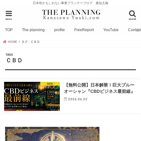
日本初かもしれない事業プランナーブログ 最短主義
menu
search
TOP
The planning
profile
FreeReport
YouTube
Contac
HOME
タグ : ＣＢＤ
ＣＢＤ
NEW
【無料公開】日本解禁！巨大ブルー
オーシャン『CBDビジネス最前線』
2026.06.22