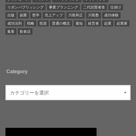
リボンパブリッシング
事業プランニング
二代目賢者舎
仕掛け
出版
副業
哲学
売上アップ
川島和正
川島塾
成功体験
成功法則
戦略
投資
普通の概念
最短
経営者
起業
起業家
集客
飲食店
Category