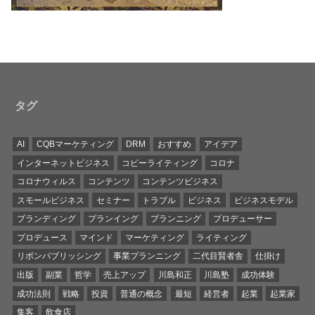
タグ
AI
CQBマーケティング
DRM
おすすめ
アイデア
インターネットビジネス
コピーライティング
コロナ
コロナウィルス
コンテンツ
コンテンツビジネス
スモールビジネス
セミナー
トラブル
ビジネス
ビジネスモデル
ブランディング
プランイング
プランニング
プロデューサー
プロデュース
マインド
マーケティング
ライティング
リボンパブリッシング
事業プランニング
二代目賢者舎
仕掛け
出版
副業
哲学
売上アップ
川島和正
川島塾
成功体験
成功法則
戦略
投資
普通の概念
最短
経営者
起業
起業家
集客
飲食店