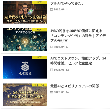
NEW
フルAIでやってみた。
2026.04.11
NEW
1%の閃きを100%の価値に変える
「コンテンツ企画」の科学｜アイデ
アの作り方
2026.04.03
NEW
AIでコストダウン。性能アップ。24
時間稼働。セルフ七宝鑑定
2026.03.22
マインド系
最新AIとスピリチュアルの関係
2026.03.04