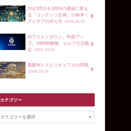
1%の閃きを100%の価値に変え
る「コンテンツ企画」の科学｜
アイデアの作り方
2026.04.03
AIでコストダウン。性能アッ
プ。24時間稼働。セルフ七宝鑑
定
2026.03.22
最新AIとスピリチュアルの関係
2026.03.04
カテゴリー