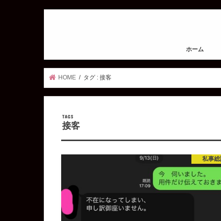
ホーム
HOME
タグ : 接客
接客
私事総