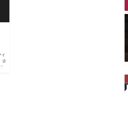
マイ
、企
で