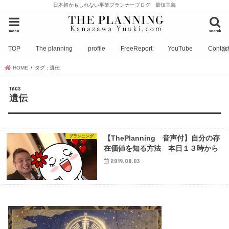
日本初かもしれない事業プランナーブログ 最短主義
menu
search
TOP
The planning
profile
FreeReport
YouTube
Contac
HOME
タグ : 遺伝
遺伝
プランニング
【ThePlanning 音声付】自分の存
在価値を知る方法 本日１３時から
2019.08.03