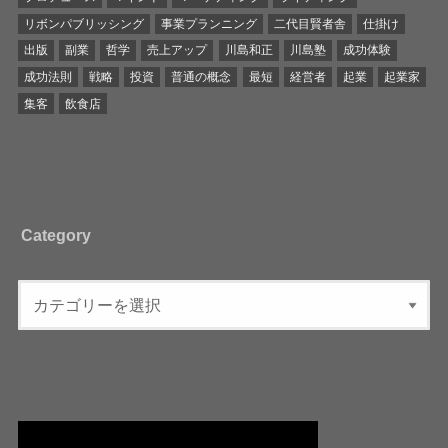
リボンパブリッシング
事業プランニング
二代目賢者舎
仕掛け
出版
副業
哲学
売上アップ
川島和正
川島塾
成功体験
成功法則
戦略
投資
普通の概念
最短
経営者
起業
起業家
集客
飲食店
Category