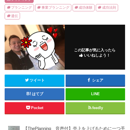
プランニング
事業プランニング
成功体験
成功法則
遺伝
この記事が気に入ったら
いいねしよう！
ツイート
シェア
はてブ
LINE
Pocket
feedly
【ThePlanning 音声付】売上を上げるために一つ手