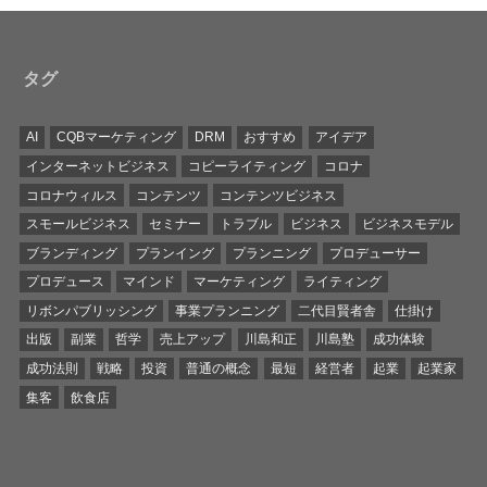
タグ
AI
CQBマーケティング
DRM
おすすめ
アイデア
インターネットビジネス
コピーライティング
コロナ
コロナウィルス
コンテンツ
コンテンツビジネス
スモールビジネス
セミナー
トラブル
ビジネス
ビジネスモデル
ブランディング
プランイング
プランニング
プロデューサー
プロデュース
マインド
マーケティング
ライティング
リボンパブリッシング
事業プランニング
二代目賢者舎
仕掛け
出版
副業
哲学
売上アップ
川島和正
川島塾
成功体験
成功法則
戦略
投資
普通の概念
最短
経営者
起業
起業家
集客
飲食店