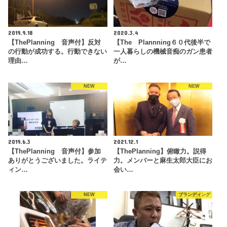
2019.9.18
2020.3.4
【ThePlanning 音声付】反対
【The Plannning６０代後半で
の行動が成功する。行動できない
一人暮らしの機械音痴のガン患者
理由…
が…
NEW
NEW
2019.6.3
2021.12.1
【ThePlanning 音声付】参加
【ThePlanning】俯瞰力。説得
ありがとうございました。ライテ
力。メンバーと麻生太郎大臣にお
ィン…
会い…
NEW
ブランディング