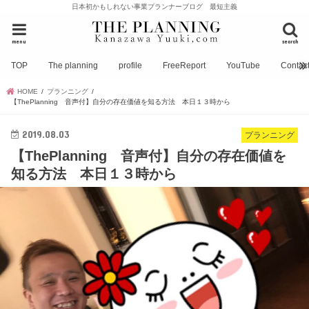
日本初かもしれない事業プランナーブログ 最短主義
menu
search
TOP
The planning
profile
FreeReport
YouTube
Contac
HOME
プランニング
【ThePlanning 音声付】自分の存在価値を知る方法 本日１３時から
2019.08.03
プランニング
【ThePlanning 音声付】自分の存在価値を
知る方法 本日１３時から