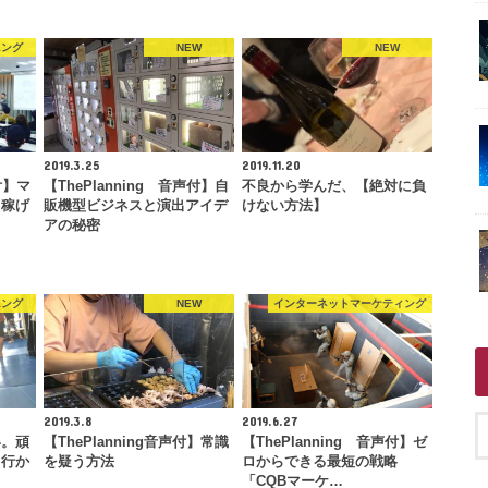
ニング
NEW
NEW
2019.3.25
2019.11.20
付】マ
【ThePlanning 音声付】自
不良から学んだ、【絶対に負
も稼げ
販機型ビジネスと演出アイデ
けない方法】
アの秘密
ニング
NEW
インターネットマーケティング
2019.3.8
2019.6.27
い。頑
【ThePlanning音声付】常識
【ThePlanning 音声付】ゼ
と行か
を疑う方法
ロからできる最短の戦略
…
「CQBマーケ…