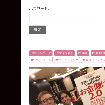
パスワード:
プランニング
マインド系
副業
最速戦
プロデュース
マーケティング
事業プランニ