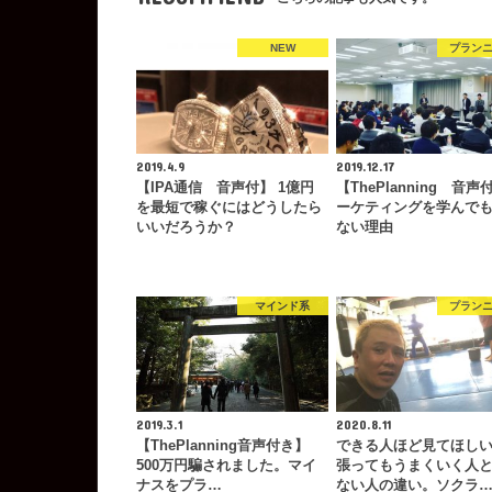
NEW
プラン
2019.4.9
2019.12.17
【IPA通信 音声付】 1億円
【ThePlanning 音声
を最短で稼ぐにはどうしたら
ーケティングを学んで
いいだろうか？
ない理由
マインド系
プラン
2019.3.1
2020.8.11
【ThePlanning音声付き】
できる人ほど見てほし
500万円騙されました。マイ
張ってもうまくいく人
ナスをプラ…
ない人の違い。ソクラ