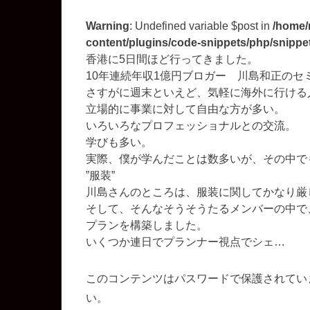
Warning
: Undefined variable $post in
/home/
content/plugins/code-snippets/php/snippet
香港に5日間ほど行ってきました。
10年連続年収1億円ブロガー 川島和正のセ
さすがに週末といえど、気軽に海外に行ける
立場的に事業に対して自由な方が多い。
いろいろなプロフェッショナルとの交流。
学びも多い。
実際、僕が学んだことは数多いが、その中で
”服装”
川島さんのところは、服装に関してかなり厳
そして、そんなそうそうたるメンバーの中で
プランを構築しました。
いくつか連日でプランナー視点でシェ…
このコンテンツはパスワードで保護されてい
い。