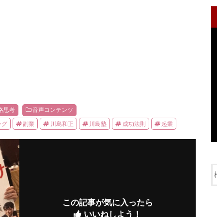
略思考
音声コンテンツ
ング
副業
川島和正
川島塾
成功法則
起業
この記事が気に入ったら
いいねしよう！