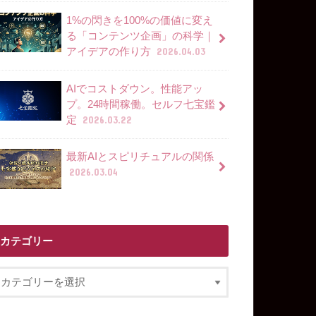
1%の閃きを100%の価値に変え
る「コンテンツ企画」の科学｜
アイデアの作り方
2026.04.03
AIでコストダウン。性能アッ
プ。24時間稼働。セルフ七宝鑑
定
2026.03.22
最新AIとスピリチュアルの関係
2026.03.04
カテゴリー