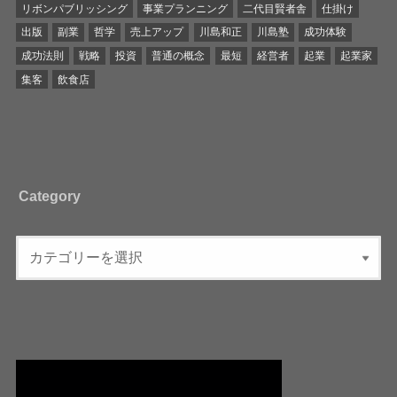
リボンパブリッシング
事業プランニング
二代目賢者舎
仕掛け
出版
副業
哲学
売上アップ
川島和正
川島塾
成功体験
成功法則
戦略
投資
普通の概念
最短
経営者
起業
起業家
集客
飲食店
Category