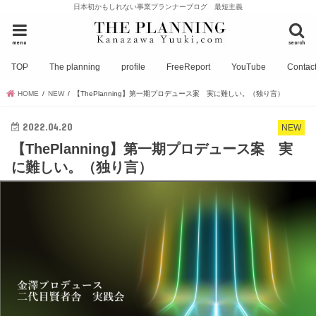
日本初かもしれない事業プランナーブログ 最短主義
menu
search
TOP
The planning
profile
FreeReport
YouTube
Contac
HOME
NEW
【ThePlanning】第一期プロデュース案 実に難しい。（独り言）
2022.04.20
NEW
【ThePlanning】第一期プロデュース案 実
に難しい。（独り言）