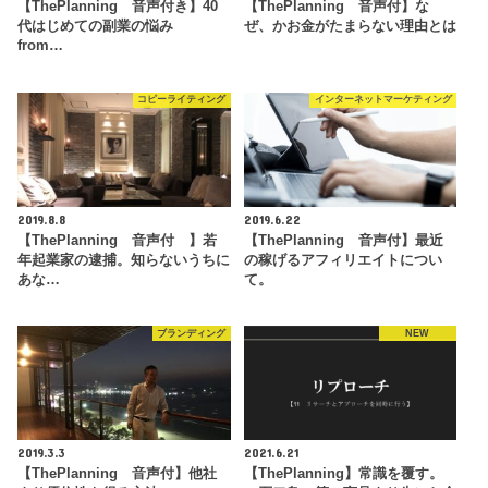
【ThePlanning 音声付き】40
【ThePlanning 音声付】な
代はじめての副業の悩み
ぜ、かお金がたまらない理由とは
from…
コピーライティング
インターネットマーケティング
2019.8.8
2019.6.22
【ThePlanning 音声付 】若
【ThePlanning 音声付】最近
年起業家の逮捕。知らないうちに
の稼げるアフィリエイトについ
あな…
て。
ブランディング
NEW
2019.3.3
2021.6.21
【ThePlanning 音声付】他社
【ThePlanning】常識を覆す。