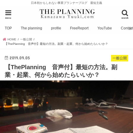
日本初かもしれない事業プランナーブログ 最短主義
menu
search
TOP
The planning
profile
FreeReport
YouTube
Contac
HOME
一般公開
【ThePlanning 音声付】最短の方法。副業・起業、何から始めたらいいか？
2019.09.05
一般公開
【ThePlanning 音声付】最短の方法。副
業・起業、何から始めたらいいか？