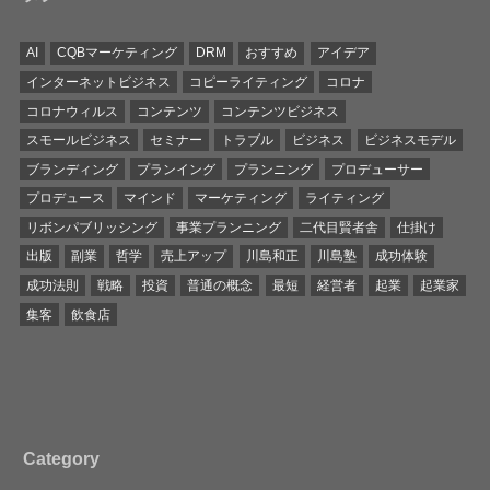
AI
CQBマーケティング
DRM
おすすめ
アイデア
インターネットビジネス
コピーライティング
コロナ
コロナウィルス
コンテンツ
コンテンツビジネス
スモールビジネス
セミナー
トラブル
ビジネス
ビジネスモデル
ブランディング
プランイング
プランニング
プロデューサー
プロデュース
マインド
マーケティング
ライティング
リボンパブリッシング
事業プランニング
二代目賢者舎
仕掛け
出版
副業
哲学
売上アップ
川島和正
川島塾
成功体験
成功法則
戦略
投資
普通の概念
最短
経営者
起業
起業家
集客
飲食店
Category