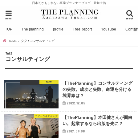
日本初かもしれない事業プランナーブログ 最短主義
menu
search
TOP
The planning
profile
FreeReport
YouTube
Contac
HOME
タグ : コンサルティング
コンサルティング
NEW
【ThePlanning】コンサルティング
の失敗。成功と失敗、命運を分ける
境界線は？
2022.12.05
コピーライティング
【ThePlanning】本田健さんが面白
い。起業するなら出版を先に？
2021.09.08