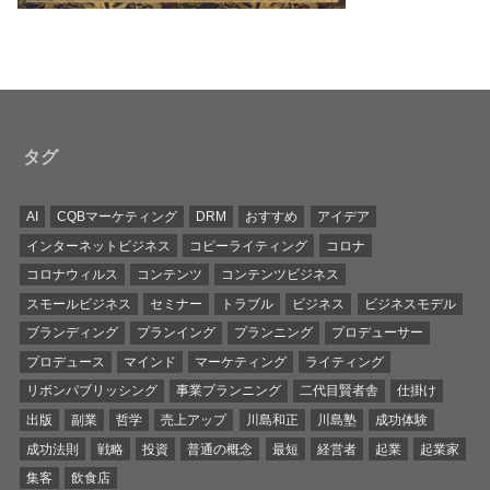
タグ
AI
CQBマーケティング
DRM
おすすめ
アイデア
インターネットビジネス
コピーライティング
コロナ
コロナウィルス
コンテンツ
コンテンツビジネス
スモールビジネス
セミナー
トラブル
ビジネス
ビジネスモデル
ブランディング
プランイング
プランニング
プロデューサー
プロデュース
マインド
マーケティング
ライティング
リボンパブリッシング
事業プランニング
二代目賢者舎
仕掛け
出版
副業
哲学
売上アップ
川島和正
川島塾
成功体験
成功法則
戦略
投資
普通の概念
最短
経営者
起業
起業家
集客
飲食店