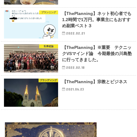
プランニング
【ThePlanning】ネット初心者でも
1.2時間で1万円。事業主にもおすす
め副業ベスト３
2022.02.21
私事総論
【ThePlanning】※重要 テクニッ
クVSマインド論 今期最後の川島塾
に行ってきました。
2022.02.18
ブランディング
【ThePlanning】宗教とビジネス
2021.06.23