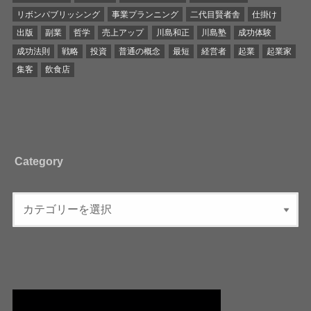
リボンパブリッシング
事業プランニング
二代目賢者舎
仕掛け
出版
副業
哲学
売上アップ
川島和正
川島塾
成功体験
成功法則
戦略
投資
普通の概念
最短
経営者
起業
起業家
集客
飲食店
Category