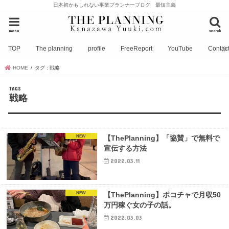
日本初かもしれない事業プランナーブログ 最短主義
menu
search
TOP
The planning
profile
FreeReport
YouTube
Contac
HOME
タグ : 戦略
戦略
NEW
【ThePlanning】「協賛」で無料で
宣伝する方法
2022.03.11
NEW
【ThePlanning】ポコチャで月収50
万円稼ぐ女の子の話。
2022.03.03