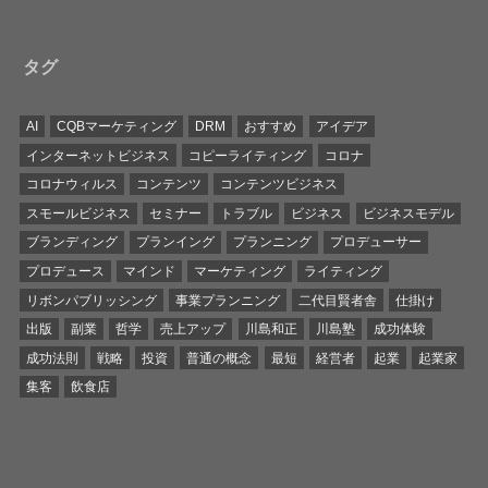
タグ
AI
CQBマーケティング
DRM
おすすめ
アイデア
インターネットビジネス
コピーライティング
コロナ
コロナウィルス
コンテンツ
コンテンツビジネス
スモールビジネス
セミナー
トラブル
ビジネス
ビジネスモデル
ブランディング
プランイング
プランニング
プロデューサー
プロデュース
マインド
マーケティング
ライティング
リボンパブリッシング
事業プランニング
二代目賢者舎
仕掛け
出版
副業
哲学
売上アップ
川島和正
川島塾
成功体験
成功法則
戦略
投資
普通の概念
最短
経営者
起業
起業家
集客
飲食店