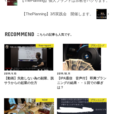
【ThePlanning】個人ブランドは宗教をパクります。
【ThePlanning】3/5実践会 開催します。
RECOMMEND
こちらの記事も人気です。
free-report
プランニング
2019.9.15
2019.10.11
【動画】失敗しない為の副業、脱
【IPA通信 音声付】 即興プラン
サラからの起業の仕方
ニングの結果・・１回での稼ぎ
は？
NEW
プランニング