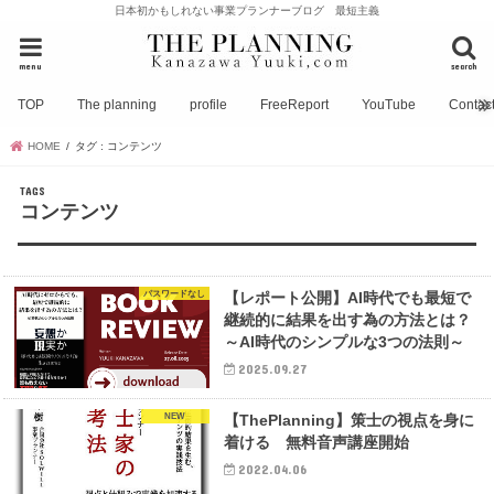
日本初かもしれない事業プランナーブログ 最短主義
menu
search
TOP
The planning
profile
FreeReport
YouTube
Contac
HOME
タグ : コンテンツ
コンテンツ
パスワードなし
【レポート公開】AI時代でも最短で
継続的に結果を出す為の方法とは？
～AI時代のシンプルな3つの法則～
2025.09.27
NEW
【ThePlanning】策士の視点を身に
着ける 無料音声講座開始
2022.04.06