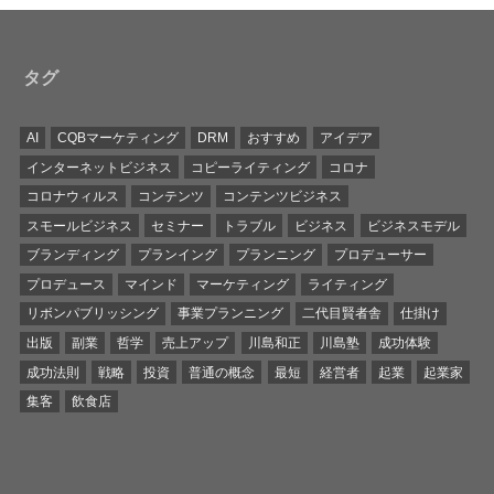
タグ
AI
CQBマーケティング
DRM
おすすめ
アイデア
インターネットビジネス
コピーライティング
コロナ
コロナウィルス
コンテンツ
コンテンツビジネス
スモールビジネス
セミナー
トラブル
ビジネス
ビジネスモデル
ブランディング
プランイング
プランニング
プロデューサー
プロデュース
マインド
マーケティング
ライティング
リボンパブリッシング
事業プランニング
二代目賢者舎
仕掛け
出版
副業
哲学
売上アップ
川島和正
川島塾
成功体験
成功法則
戦略
投資
普通の概念
最短
経営者
起業
起業家
集客
飲食店