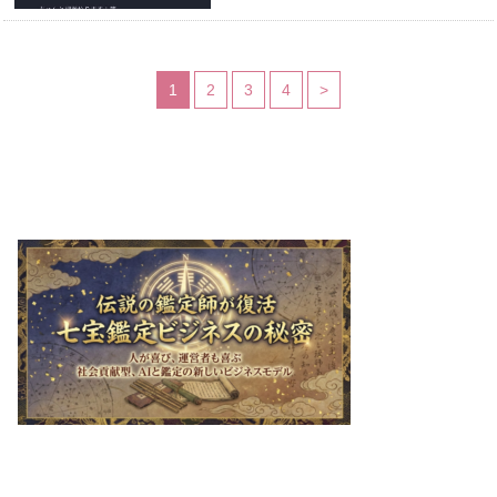
1
2
3
4
>