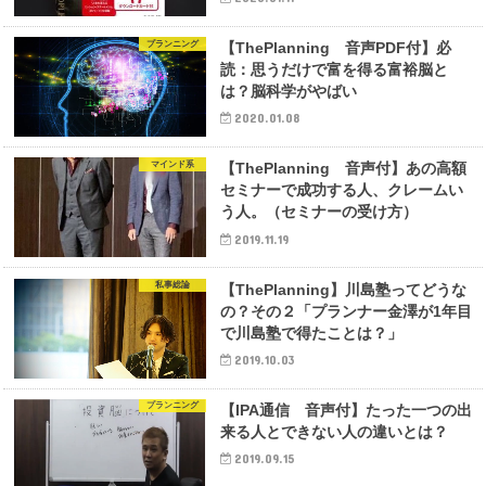
プランニング
【ThePlanning 音声PDF付】必
読：思うだけで富を得る富裕脳と
は？脳科学がやばい
2020.01.08
マインド系
【ThePlanning 音声付】あの高額
セミナーで成功する人、クレームい
う人。（セミナーの受け方）
2019.11.19
私事総論
【ThePlanning】川島塾ってどうな
の？その２「プランナー金澤が1年目
で川島塾で得たことは？」
2019.10.03
プランニング
【IPA通信 音声付】たった一つの出
来る人とできない人の違いとは？
2019.09.15