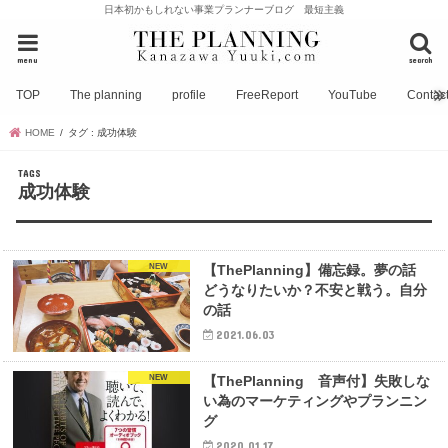
日本初かもしれない事業プランナーブログ 最短主義
menu
search
TOP
The planning
profile
FreeReport
YouTube
Contac
HOME
タグ : 成功体験
成功体験
NEW
【ThePlanning】備忘録。夢の話
どうなりたいか？不安と戦う。自分
の話
2021.06.03
NEW
【ThePlanning 音声付】失敗しな
い為のマーケティングやプランニン
グ
2020.01.17