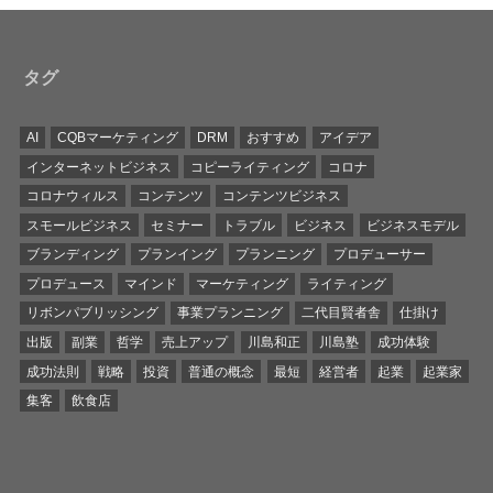
タグ
AI
CQBマーケティング
DRM
おすすめ
アイデア
インターネットビジネス
コピーライティング
コロナ
コロナウィルス
コンテンツ
コンテンツビジネス
スモールビジネス
セミナー
トラブル
ビジネス
ビジネスモデル
ブランディング
プランイング
プランニング
プロデューサー
プロデュース
マインド
マーケティング
ライティング
リボンパブリッシング
事業プランニング
二代目賢者舎
仕掛け
出版
副業
哲学
売上アップ
川島和正
川島塾
成功体験
成功法則
戦略
投資
普通の概念
最短
経営者
起業
起業家
集客
飲食店