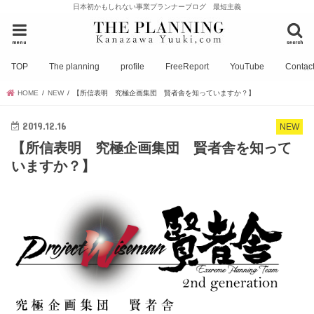
日本初かもしれない事業プランナーブログ 最短主義
menu
search
TOP
The planning
profile
FreeReport
YouTube
Contac
HOME
NEW
【所信表明 究極企画集団 賢者舎を知っていますか？】
2019.12.16
NEW
【所信表明 究極企画集団 賢者舎を知って
いますか？】