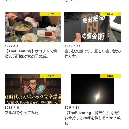
NEW
NEW
2022.3.3
2020.9.28
【ThePlanning】ポコチャで月
言い訳の話です。正しい言い訳の
収50万円稼ぐ女の子の話。
作り方。
NEW
NEW
2026.4.11
2019.4.21
フルAIでやってみた。
【ThePlanning 音声付】 なぜ
お金持ちは神様を信じるのか？成
功…