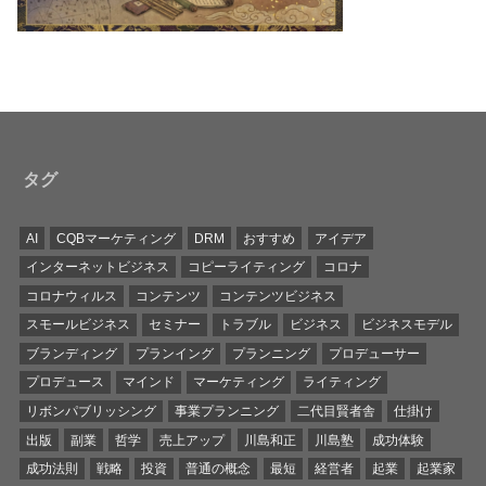
タグ
AI
CQBマーケティング
DRM
おすすめ
アイデア
インターネットビジネス
コピーライティング
コロナ
コロナウィルス
コンテンツ
コンテンツビジネス
スモールビジネス
セミナー
トラブル
ビジネス
ビジネスモデル
ブランディング
プランイング
プランニング
プロデューサー
プロデュース
マインド
マーケティング
ライティング
リボンパブリッシング
事業プランニング
二代目賢者舎
仕掛け
出版
副業
哲学
売上アップ
川島和正
川島塾
成功体験
成功法則
戦略
投資
普通の概念
最短
経営者
起業
起業家