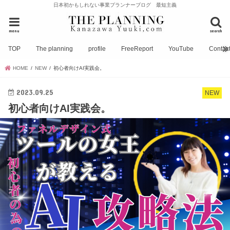
日本初かもしれない事業プランナーブログ 最短主義
menu
search
TOP
The planning
profile
FreeReport
YouTube
Contac
HOME
NEW
初心者向けAI実践会。
2023.09.25
NEW
初心者向けAI実践会。