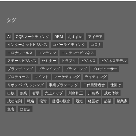
タグ
AI
CQBマーケティング
DRM
おすすめ
アイデア
インターネットビジネス
コピーライティング
コロナ
コロナウィルス
コンテンツ
コンテンツビジネス
スモールビジネス
セミナー
トラブル
ビジネス
ビジネスモデル
ブランディング
プランイング
プランニング
プロデューサー
プロデュース
マインド
マーケティング
ライティング
リボンパブリッシング
事業プランニング
二代目賢者舎
仕掛け
出版
副業
哲学
売上アップ
川島和正
川島塾
成功体験
成功法則
戦略
投資
普通の概念
最短
経営者
起業
起業家
集客
飲食店