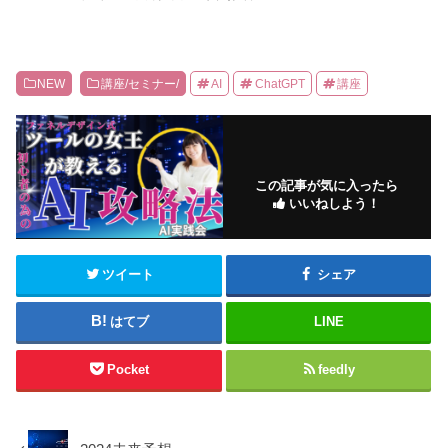
NEW
講座/セミナー/
AI
ChatGPT
講座
この記事が気に入ったら
いいねしよう！
ツイート
シェア
はてブ
LINE
Pocket
feedly