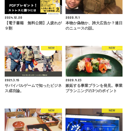
2024.12.20
2020.11.1
【電子書籍 無料公開】人疲れが
本物か偽物か、誇大広告か？連日
９割
のニュースの話。
NEW
NEW
2021.3.15
2020.9.23
サバイバルゲームで知ったビジネ
嫉妬する事業プランを発見。事業
ス成功論。
プランニングの3つのポイント
NEW
NEW