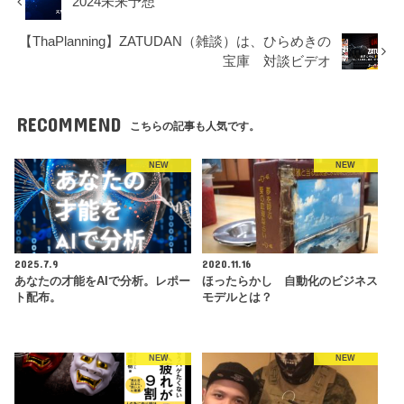
2024未来予想
【ThaPlanning】ZATUDAN（雑談）は、ひらめきの
宝庫 対談ビデオ
RECOMMEND
こちらの記事も人気です。
NEW
NEW
2025.7.9
2020.11.16
あなたの才能をAIで分析。レポー
ほったらかし 自動化のビジネス
ト配布。
モデルとは？
NEW
NEW